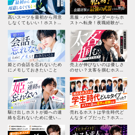
高いスーツを最初から用意
黒服・バーテンダーからホ
しなくてもいい！ホスト未
ストへ転身！夜職経験が最
経験が出勤前の服装で確認
強の武器になる理由
したいこと
姫との会話を忘れないため
売上が伸びないのは優しさ
にメモしておきたいこと
のせい？太客を掴むホスト
の顧客管理術
駆け出しホストが姫への連
売れるホストは学生時代ど
絡を忘れないために使いた
んなタイプだった？ホスト
いスマホ通知の小技
に活きる意外な経験とは