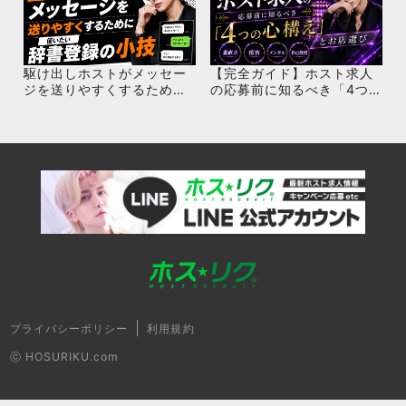
駆け出しホストがメッセー
【完全ガイド】ホスト求人
ジを送りやすくするために
の応募前に知るべき「4つ
使いたい辞書登録の小技
の心構え」とお店選び
プライバシーポリシー
利用規約
ⓒ HOSURIKU.com