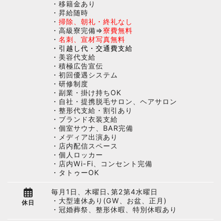
・移籍金あり
・昇給随時
・
掃除、朝礼・終礼なし
・高級寮完備⇒
寮費無料
・
名刺、宣材写真無料
・引越し代・交通費支給
・美容代支給
・積極広告宣伝
・初回優遇システム
・研修制度
・副業・掛け持ちOK
・自社・提携脱毛サロン、ヘアサロン
・整形代支給・割引あり
・ブランド衣装支給
・個室サウナ、BAR完備
・メディア出演あり
・店内配信スペース
・個人ロッカー
・店内Wi-Fi、コンセント完備
・タトゥーOK
毎月1日、木曜日､第2第4水曜日
・大型連休あり(GW、お盆、正月)
休日
・冠婚葬祭、整形休暇、特別休暇あり