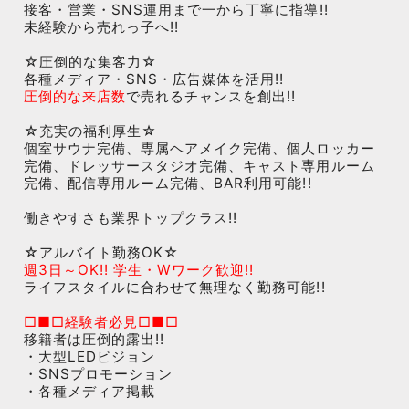
接客・営業・SNS運用まで一から丁寧に指導!!
未経験から売れっ子へ!!
☆圧倒的な集客力☆
各種メディア・SNS・広告媒体を活用!!
圧倒的な来店数
で売れるチャンスを創出!!
☆充実の福利厚生☆
個室サウナ完備、専属ヘアメイク完備、個人ロッカー
完備、ドレッサースタジオ完備、キャスト専用ルーム
完備、配信専用ルーム完備、BAR利用可能!!
働きやすさも業界トップクラス!!
☆アルバイト勤務OK☆
週3日～OK!! 学生・Wワーク歓迎!!
ライフスタイルに合わせて無理なく勤務可能!!
□■□経験者必見□■□
移籍者は圧倒的露出!!
・大型LEDビジョン
・SNSプロモーション
・各種メディア掲載