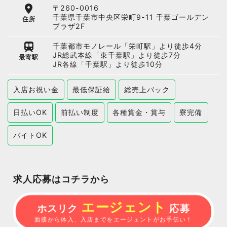
〒260-0016
千葉県千葉市中央区栄町9-11 千葉ゴールデン
住所
プラザ2F
千葉都市モノレール「栄町駅」より徒歩4分
JR総武本線「東千葉駅」より徒歩7分
最寄駅
JR各線「千葉駅」より徒歩10分
入店お祝い金
最低保証給
総売上バック
日払いOK
前払い制度
各種賞金・賞与
寮完備
バイトOK
求人応募はコチラから
エージェント
ホスリク
応募
面接から体入、入店までをエージェントがお手伝い！