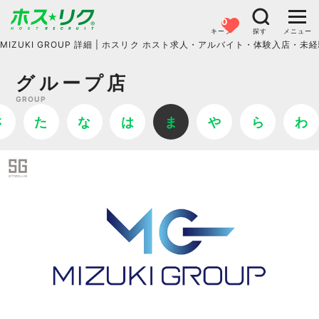
0
キープ
探す
メニュー
MIZUKI GROUP 詳細 | ホスリク
ホスト求人・アルバイト・体験入店・未経
グループ店
GROUP
さ
た
な
は
ま
や
ら
わ