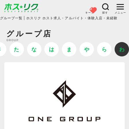
0
キープ
探す
メニュー
グループ一覧 | ホスリク
ホスト求人・アルバイト・体験入店・未経験
グループ店
GROUP
さ
た
な
は
ま
や
ら
わ