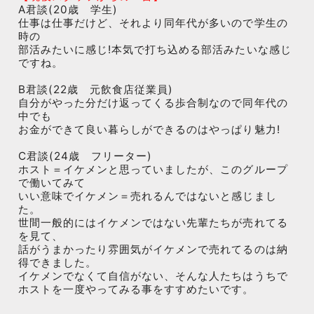
A君談(20歳 学生)
仕事は仕事だけど、それより同年代が多いので学生の
時の
部活みたいに感じ!本気で打ち込める部活みたいな感じ
ですね。
B君談(22歳 元飲食店従業員)
自分がやった分だけ返ってくる歩合制なので同年代の
中でも
お金ができて良い暮らしができるのはやっぱり魅力!
C君談(24歳 フリーター)
ホスト＝イケメンと思っていましたが、このグループ
で働いてみて
いい意味でイケメン＝売れるんではないと感じまし
た。
世間一般的にはイケメンではない先輩たちが売れてる
を見て、
話がうまかったり雰囲気がイケメンで売れてるのは納
得できました。
イケメンでなくて自信がない、そんな人たちはうちで
ホストを一度やってみる事をすすめたいです。