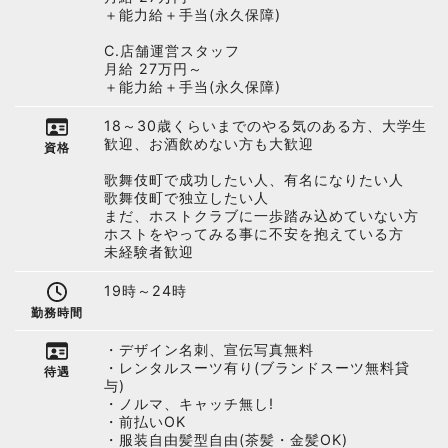
＋能力給＋手当(永久保障)
C.店舗運営スタッフ
月給 27万円～
＋能力給＋手当(永久保障)
18～30歳くらいまでのやる気のある方、大学生
歓迎、お酒飲めない方も大歓迎
資格
歌舞伎町で成功したい人、有名になりたい人
歌舞伎町で独立したい人
まだ、ホストクラブに一歩踏み込めていない方
ホストをやってみる事に不安を抱えている方
未経験者歓迎
19時～24時
勤務時間
・デザイン名刺、宣伝写真無料
・レンタルスーツ有り(ブランドスーツ無料貸
待遇
与)
・ノルマ、キャッチ無し!
・前払いOK
・服装自由髪型自由(茶髪・金髪OK)