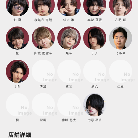
影 響
水無月 海翔
結木 唯
本城 蓮愛
八咫 鏡
桜
卯城 雨空斗
煌斗
ナナ
ミルキ
JIN
伊澄
紫音
新八
仁愛
桐
聖馬
神城 悠太
七彩 羽月
店舗詳細