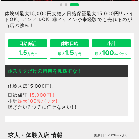
体験料最大15,000円支給／日給保証最大15,000円!! バイ
トOK、ノンアルOK! 非イケメンや未経験でも売れるのが
当店の強み!!
日給保証
体験日給
小計
1.5
1.5
100
万円
~
最大
万円
最大
%バック
ホスリクだけの特典を見逃すな!!
体験入店15,000円!!
日給保証
15,000円!!
小計
最大100%バック!!
稼ぎたい? ウチに任せなさい!!!
求人・体験入店 情報
更新日：
2026年7月8日