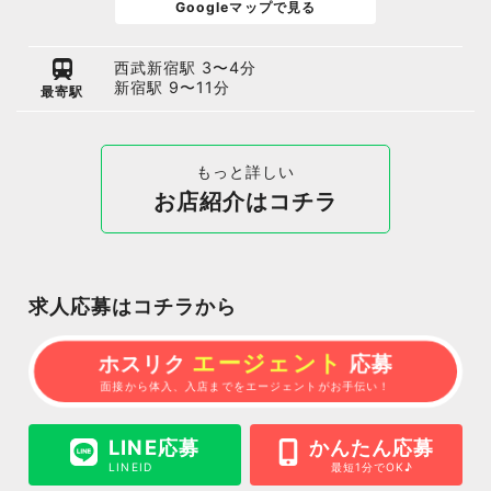
Googleマップで見る
西武新宿駅 3〜4分
新宿駅 9〜11分
最寄駅
もっと詳しい
お店紹介はコチラ
求人応募はコチラから
エージェント
ホスリク
応募
面接から体入、入店までをエージェントがお手伝い！
LINE応募
かんたん応募
LINEID
最短1分でOK♪