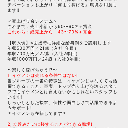
チベーションも上がり『何より稼げる』環境を用意し
ます!!
＜売上げ歩合システム＞
これまで：売上小計から60〜90%＋賞金
これから：総売上から 43〜70%＋賞金
【収入例】※面接時に詳細な給与例をご説明します
年収500万円／21歳（入社1年目）
年収700万円／22歳（入社2年目）
年収1000万円／24歳（入社3年目）
〜楽しく稼げちゃう!?〜
1, イケメンは売れる条件ではない!
当グループの一番の特徴は「イケメンじゃなくても活
躍できる」こと。事実、トップ売り上げを誇るスタッ
フでもイケメンとは言えないかもしれないスタッフも
います!
しっかりとした接客、個性や面白しさで活躍できるよ
うサポート!
＊イケメンも在籍してます＊
2, 友達みたいに接することができる職場!