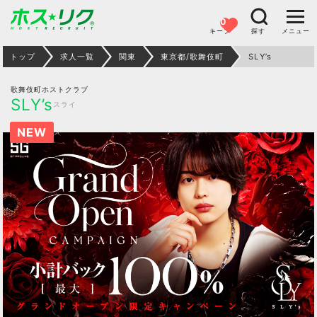
0
キープ
探す
メニュー
トップ
求人一覧
関東
東京都/歌舞伎町
SLY’s
歌舞伎町ホストクラブ
SLY’s
スライ
NEW