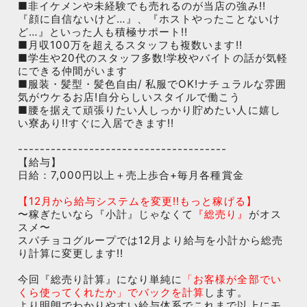
■非イケメンや未経験でも売れるのが当店の強み!!
『顔に自信ないけど…』、『ホストやったことないけ
ど…』といった人も積極サポート!!
■月収100万を超えるスタッフも複数います!!
■学生や20代のスタッフ多数!学校やバイトの話が気軽
にできる仲間がいます
■服装・髪型・髪色自由/ 私服でOK!ナチュラルな雰囲
気がウケるお店!自分らしいスタイルで働こう
■腰を据えて頑張りたい人しっかり貯めたい人に嬉し
い寮あり!!すぐに入居できます!!
--------------------------------------
【給与】
日給：7,000円以上＋売上歩合+毎月各種賞金
【12月から給与システムを変更!!もっと稼げる】
〜稼ぎたいなら『小計』じゃなくて
『総売り』
がオス
スメ〜
スパチョコグループでは12月より給与を小計から総売
り計算に変更します!!
今回『総売り計算』になり単純に
「お客様が全部でい
くら使ってくれたか」でバックを計算
します。
より明朗でわかりやすい給与体系でこれまで以上にモ