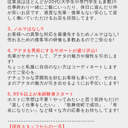
従業員はほとんどが20代(大学生や専門学生も多数)!!
仕事終わり一緒にご飯にいったり、休日に遊んだり仲
が良いお店です。過度な先輩・後輩もない安心して楽
しく働いていただけるお店を目指してます。
3, ノルマはなし!!
お客様への真摯な対応を最優先するためノルマはなし!
売れるための接客等の研修も多数あるのでご安心を!
4, アナタを男前にするサポートが盛り沢山!
先輩がサポートして、アナタの魅力や個性を引出しま
す!
ちょっと私服に自信のない方はコーディネートします
のでご安心を。
ナチュラルな雰囲気を好むお客様も多いので、そのま
まのアナタの魅力が引き出せるようにお手伝いします!
5, 95％以上が未経験者スタート
ホストに学歴は不要！やってみたいと思う気持ちだけ!
『楽しく仕事をしたい』、『歌舞伎町で成功』、『有
名になりたい』など様々な方の応募をお待ちしてます!
--------------------------------------
【現役スタッフからの一言】