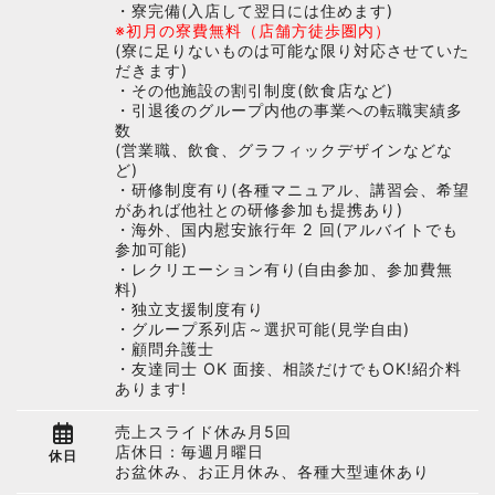
・寮完備(入店して翌日には住めます)
※初月の寮費無料（店舗方徒歩圏内）
(寮に足りないものは可能な限り対応させていた
だきます)
・その他施設の割引制度(飲食店など)
・引退後のグループ内他の事業への転職実績多
数
(営業職、飲食、グラフィックデザインなどな
ど)
・研修制度有り(各種マニュアル、講習会、希望
があれば他社との研修参加も提携あり)
・海外、国内慰安旅行年 2 回(アルバイトでも
参加可能)
・レクリエーション有り(自由参加、参加費無
料)
・独立支援制度有り
・グループ系列店～選択可能(見学自由)
・顧問弁護士
・友達同士 OK 面接、相談だけでもOK!紹介料
あります!
売上スライド休み月5回
店休日：毎週月曜日
休日
お盆休み、お正月休み、各種大型連休あり