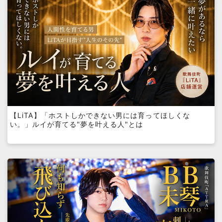
【LiTA】「ホストしかできない男には育ってほしくな
い。」ルイが育てる"夢を叶える人"とは