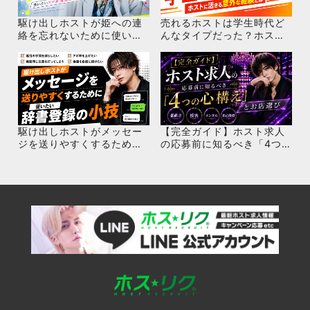
駆け出しホストが姫への連
売れるホストは学生時代ど
絡を忘れないために使いた
んなタイプだった？ホスト
いスマホ通知の小技
に活きる意外な経験とは
駆け出しホストがメッセー
【完全ガイド】ホスト求人
ジを送りやすくするために
の応募前に知るべき「4つ
使いたい辞書登録の小技
の心構え」とお店選び