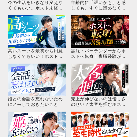
今の生活をいきなり変えな
年齢的に「遅いかも」と感
くてもいい。ホスト未経験
じても、すぐに諦めなくて
が掛け持ちで始める前に確
いい！ホスト未経験が求人
認しておきたいこと
で見ておきたいこと
高いスーツを最初から用意
黒服・バーテンダーからホ
しなくてもいい！ホスト未
ストへ転身！夜職経験が最
経験が出勤前の服装で確認
強の武器になる理由
したいこと
姫との会話を忘れないため
売上が伸びないのは優しさ
にメモしておきたいこと
のせい？太客を掴むホスト
の顧客管理術