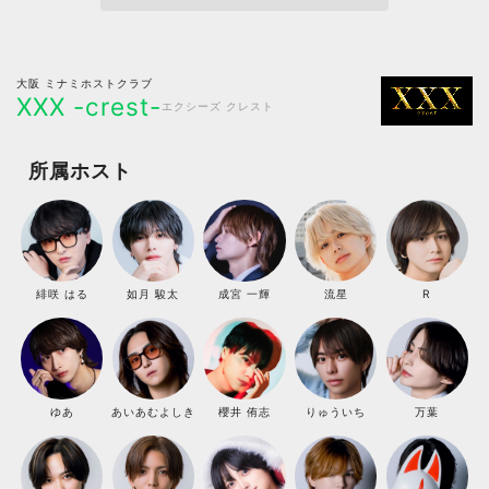
大阪 ミナミホストクラブ
XXX -crest-
エクシーズ クレスト
所属ホスト
緋咲 はる
如月 駿太
成宮 一輝
流星
R
ゆあ
あいあむよしき
櫻井 侑志
りゅういち
万葉