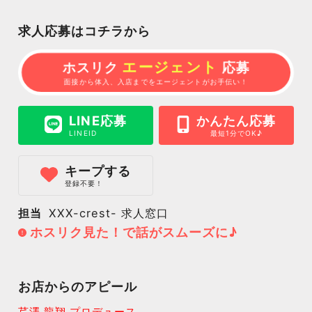
求人応募はコチラから
エージェント
ホスリク
応募
面接から体入、入店までをエージェントがお手伝い！
LINE応募
かんたん応募
LINEID
最短1分でOK♪
キープする
登録不要！
担当
XXX-crest- 求人窓口
ホスリク見た！で話がスムーズに♪
お店からのアピール
芹澤 龍翔 プロデュース