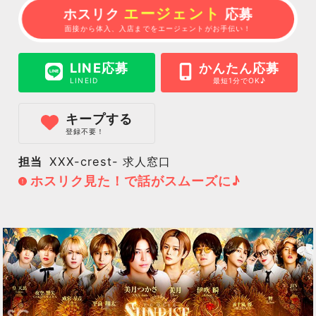
エージェント
ホスリク
応募
面接から体入、入店までをエージェントがお手伝い！
LINE応募
かんたん応募
LINEID
最短1分でOK♪
キープする
登録不要！
担当
XXX-crest- 求人窓口
ホスリク見た！で話がスムーズに♪