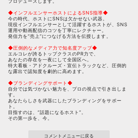
プロデュースします。
◆インフルエンサーホストによるSNS指導◆
今の時代、ホストにSNSは欠かせない武器。
現役インフルエンサーとして活躍するホストが、SNS
運用や動画配信のコツを丁寧にレクチャー。
発信力を“売上”につなげる方法を伝授します。
◆圧倒的なメディア力で知名度アップ◆
エルコレが誇るトップクラスのPR力で、
あなたの存在を一夜にして全国区へ。
特大看板・アドクルーズ・宣伝トラックなど、圧倒的
な露出で認知度を劇的に高めます。
◆ブランディングサポート◆
自分では気づかない魅力を、プロの視点で引き出しま
す。
あなたらしさを武器にしたブランディングをサポー
ト。
目指すのは、“話題になるホスト”。
その第一歩を、今。
コメントメニューに戻る