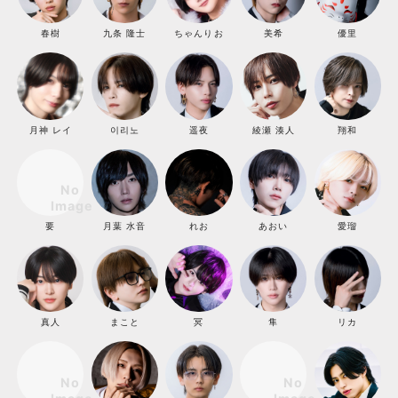
春樹
九条 隆士
ちゃんりお
美希
優里
月神 レイ
이리노
遥夜
綾瀬 湊人
翔和
要
月葉 水音
れお
あおい
愛瑠
真人
まこと
冥
隼
リカ