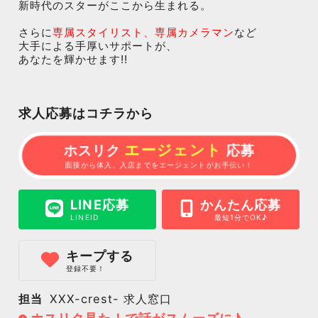
新時代のスターがここから生まれる。
さらに
専属スタイリスト、専属カメラマン
など
大手による手厚いサポートが、
あなたを輝かせます!!
求人応募はコチラから
エージェント
ホスリク
応募
面接から体入、入店までをエージェントがお手伝い！
LINE応募
かんたん応募
LINEID
最短1分でOK♪
キープする
登録不要！
担当
XXX-crest- 求人窓口