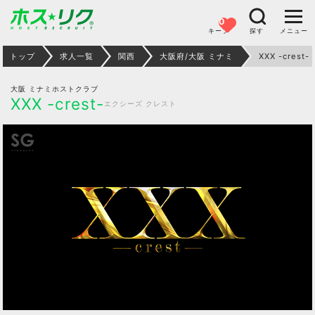
0
キープ
探す
メニュー
トップ
求人一覧
関西
大阪府/大阪 ミナミ
XXX -crest-
大阪 ミナミホストクラブ
XXX -crest-
エクシーズ クレスト