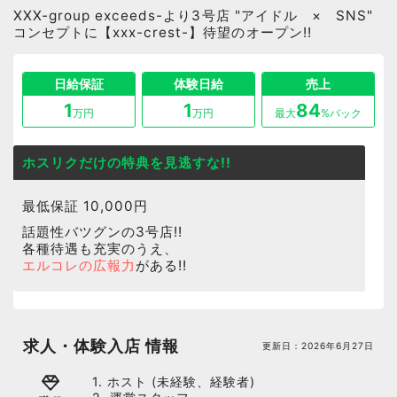
XXX-group exceeds-より3号店 "アイドル × SNS"
コンセプトに【xxx-crest-】待望のオープン!!
日給保証
体験日給
売上
1
1
84
万円
万円
最大
%バック
ホスリクだけの特典を見逃すな!!
最低保証 10,000円
話題性バツグンの3号店!!
各種待遇も充実のうえ、
エルコレの広報力
がある
!!
求人・体験入店 情報
更新日：
2026年6月27日
1. ホスト (未経験、経験者)