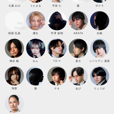
七瀬 れの
うたまる
宇宙 仁
棗
ザクラ
戦国 乱真
優生
芹澤 龍翔
ARATA
氷織
桐谷 駿
れん
TO-Y
蒼士
シベリアン 蓮貴
翔聖
隆
ナオ
あび
りょうが