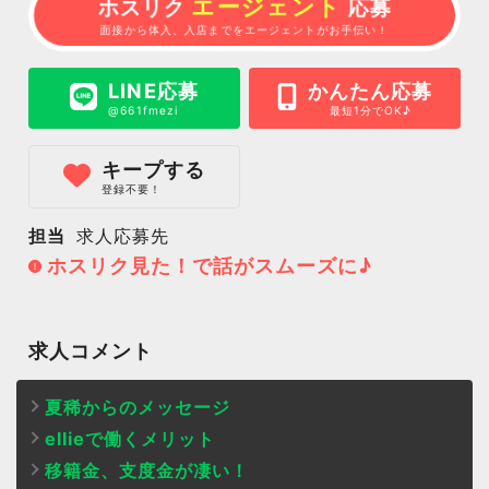
エージェント
ホスリク
応募
面接から体入、入店までをエージェントがお手伝い！
LINE応募
かんたん応募
@661fmezi
最短1分でOK♪
キープする
登録不要！
担当
求人応募先
ホスリク見た！で話がスムーズに♪
求人コメント
夏稀からのメッセージ
ellieで働くメリット
移籍金、支度金が凄い！