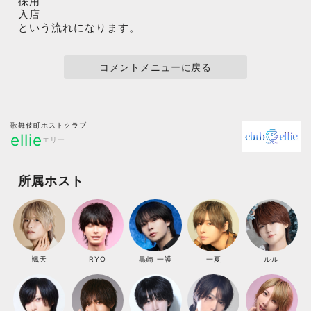
採用
入店
という流れになります。
コメントメニューに戻る
歌舞伎町ホストクラブ
ellie
エリー
所属ホスト
颯天
RYO
黒崎 一護
一夏
ルル