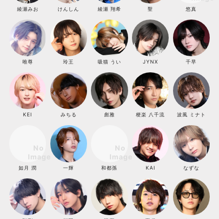
綾瀬みお
けんしん
綾瀬 翔希
聖
悠真
唯尊
玲王
吸猫 うい
JYNX
千早
KEI
みちる
彪雅
梗楽 八千流
波風 ミナト
如月 潤
一輝
和都孫
KAI
なずな