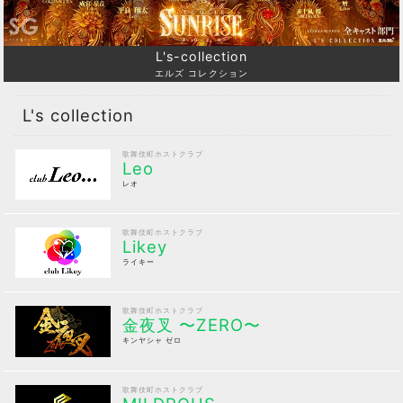
L's-collection
エルズ コレクション
L's collection
歌舞伎町ホストクラブ
Leo
レオ
歌舞伎町ホストクラブ
Likey
ライキー
歌舞伎町ホストクラブ
金夜叉 〜ZERO〜
キンヤシャ ゼロ
歌舞伎町ホストクラブ