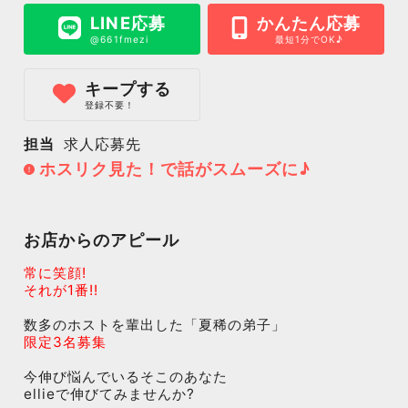
LINE応募
かんたん応募
@661fmezi
最短1分でOK♪
キープする
登録不要！
担当
求人応募先
ホスリク見た！で話がスムーズに♪
お店からのアピール
常に笑顔!
それが1番!!
数多のホストを輩出した「夏稀の弟子」
限定3名募集
今伸び悩んでいるそこのあなた
ellieで伸びてみませんか?