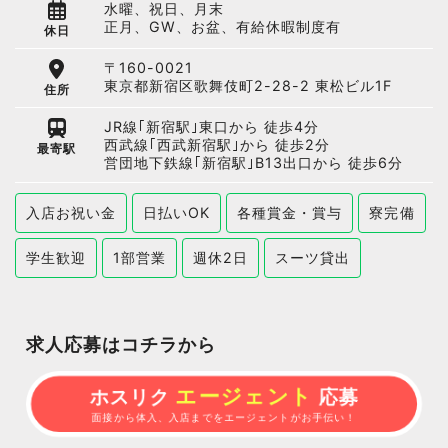
水曜、祝日、月末
正月、GW、お盆、有給休暇制度有
休日
〒160-0021
東京都新宿区歌舞伎町2-28-2 東松ビル1F
住所
JR線｢新宿駅｣東口から 徒歩4分
西武線｢西武新宿駅｣から 徒歩2分
最寄駅
営団地下鉄線｢新宿駅｣B13出口から 徒歩6分
入店お祝い金
日払いOK
各種賞金・賞与
寮完備
学生歓迎
1部営業
週休2日
スーツ貸出
求人応募はコチラから
エージェント
ホスリク
応募
面接から体入、入店までをエージェントがお手伝い！