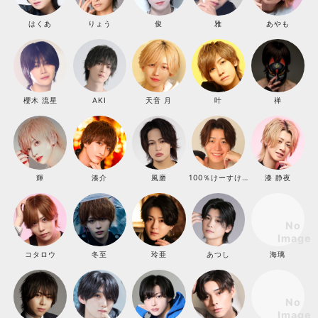
はくあ
りょう
俊
雅
あやも
櫻木 流星
AKI
天音 月
叶
禅
輝
湊介
風磨
100％けーすけ。
漆 静夜
コタロウ
冬至
玲亜
あつし
海璃