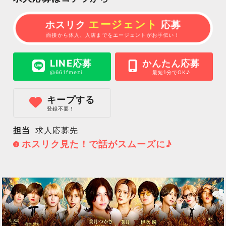
エージェント
ホスリク
応募
面接から体入、入店までをエージェントがお手伝い！
LINE応募
かんたん応募
@661fmezi
最短1分でOK♪
キープする
登録不要！
担当
求人応募先
ホスリク見た！で話がスムーズに♪