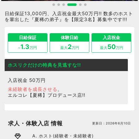
日給保証13,000円、入店祝金最大50万円!! 数多のホスト
を輩出した『夏稀の弟子』を【限定3名】募集中です!!!
日給保証
体験日給
入店祝金
1.3
2
50
~
万円
最大
万円
最大
万円
ホスリクだけの特典を見逃すな!!
入店祝金 50万円
未経験者を成長させる
、
エルコレ【夏稀】プロデュース店!!
求人・体験入店 情報
更新日：
2026年6月10日
A. ホスト(経験者・未経験者)