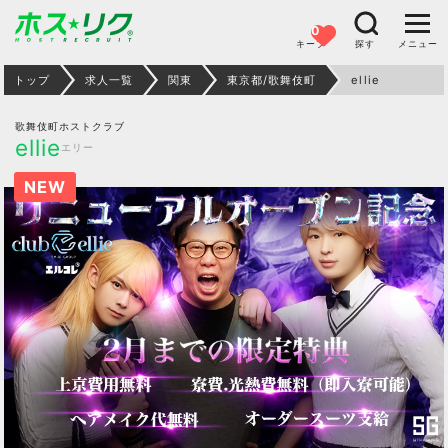
0
キープ
探す
メニュー
トップ
求人一覧
関東
東京都/歌舞伎町
ellie
歌舞伎町ホストクラブ
ellie
エリー
NEW