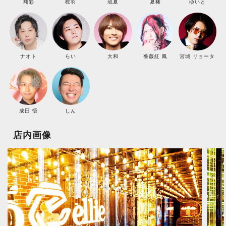
翔彩
桜羽
琉夏
夏稀
ゆいと
ナオト
らい
大和
薔薇紅 鳳
宮城 リョータ
成田 悟
しん
店内画像