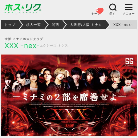
0
キープ
探す
メニュー
トップ
求人一覧
関西
大阪府/大阪 ミナミ
XXX -nex-
大阪 ミナミホストクラブ
XXX -nex-
エクシーズ ネクス