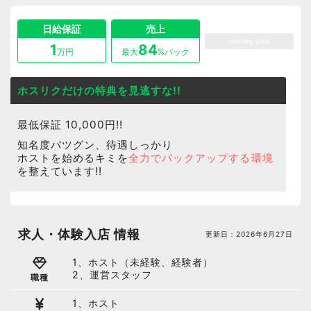
日給保証
売上
coming soon
1
84
万円
最大
%バック
ホスリクだけの特典を見逃すな!!
最低保証 10,000円!!
知名度バツグン、待遇しっかり
ホストを始めるキミを
全力でバックアップする環境
を整えています!!
求人・体験入店 情報
更新日：
2026年6月27日
1、ホスト（未経験、経験者）
2、運営スタッフ
職種
1、ホスト