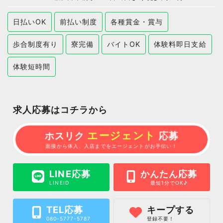
日払いOK
前払い制度
各種賞金・賞与
歩合制度有り
寮完備
バイトOK
体験料即日支給
体験短時間
求人応募はコチラから
エージェント
ホスリク
応募
面接から体入、入店までをエージェントがお手伝い！
LINE応募
かんたん応募
LINEID
最短1分でOK♪
TEL応募
キープする
080-5777-5787
登録不要！