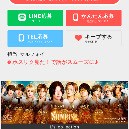
LINE応募
かんたん応募
LINEID
最短1分でOK♪
TEL応募
キープする
080-5777-5787
登録不要！
担当
マルフォイ
ホスリク見た！で話がスムーズに♪
L's-collection