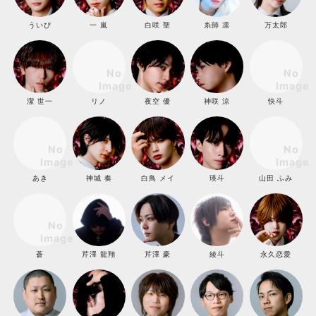
ういぴ
一 嵐
白咲 聖
糸師 凛
万太郎
潔 世一
リノ
夜空 優
神咲 涼
快斗
あき
神城 奏
白鳥 メイ
瑛斗
山田 ふみ
蒼
芹澤 龍翔
芹澤 豪
綾斗
永久恋愛