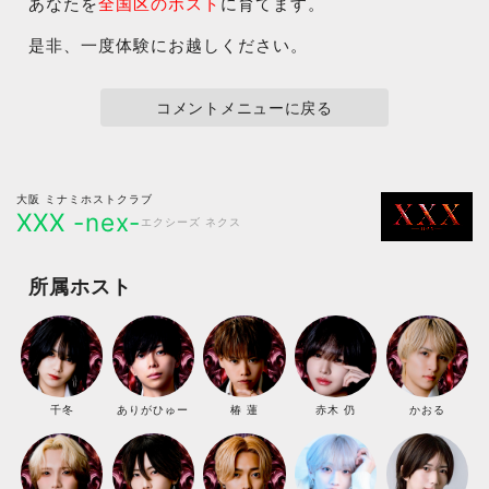
あなたを
全国区のホスト
に育てます。
是非、一度体験にお越しください。
コメントメニューに戻る
大阪 ミナミホストクラブ
XXX -nex-
エクシーズ ネクス
所属ホスト
千冬
ありがひゅー
椿 蓮
赤木 仍
かおる