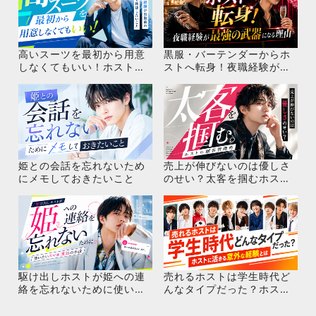
高いスーツを最初から用意
黒服・バーテンダーからホ
しなくてもいい！ホスト未
ストへ転身！夜職経験が最
経験が出勤前の服装で確認
強の武器になる理由
したいこと
姫との会話を忘れないため
売上が伸びないのは優しさ
にメモしておきたいこと
のせい？太客を掴むホスト
の顧客管理術
駆け出しホストが姫への連
売れるホストは学生時代ど
絡を忘れないために使いた
んなタイプだった？ホスト
いスマホ通知の小技
に活きる意外な経験とは