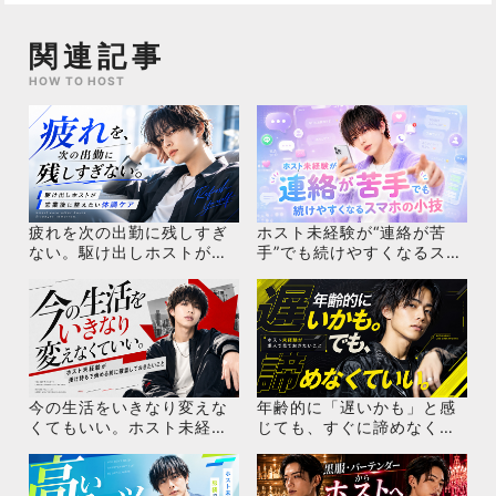
関連記事
HOW TO HOST
疲れを次の出勤に残しすぎ
ホスト未経験が“連絡が苦
ない。駆け出しホストが営
手”でも続けやすくなるスマ
業後に整えたい体調ケア
ホの小技
今の生活をいきなり変えな
年齢的に「遅いかも」と感
くてもいい。ホスト未経験
じても、すぐに諦めなくて
が掛け持ちで始める前に確
いい！ホスト未経験が求人
認しておきたいこと
で見ておきたいこと