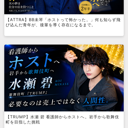
【ATTRA】BB未琴「ホストって怖かった。」何も知らず飛
び込んだ青年が、後輩を導く存在になるまで。
【TRUMP】水瀬 碧 看護師からホストへ。岩手から歌舞伎
町を目指した挑戦