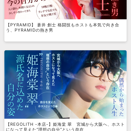
【PYRAMID】 蒼井 創士 格闘技もホストも本気で向き合
う、PYRAMIDの熱き男
【REGOLITH -本店-】姫海棠 翠 宮城から大阪へ、ホスト
になって見えた“理想の自分”という存在