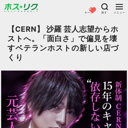
0
キープ
探す
メニュー
【CERN】 沙羅 芸人志望からホ
ストへ。「面白さ」で偏見を壊
すベテランホストの新しい店づ
くり